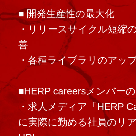
■ 開発生産性の最大化
・リリースサイクル短縮のた
善
・各種ライブラリのアッ
■HERP careersメンバー
・求人メディア「HERP Ca
に実際に勤める社員のリ