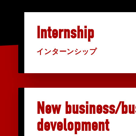
Internship
インターンシップ
New business/bu
development