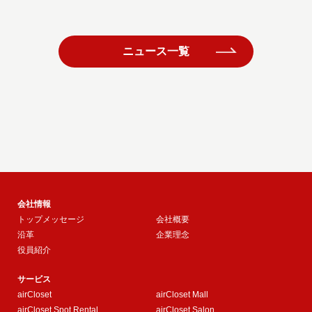
ニュース一覧
会社情報
トップメッセージ
会社概要
沿革
企業理念
役員紹介
サービス
airCloset
airCloset Mall
airCloset Spot Rental
airCloset Salon